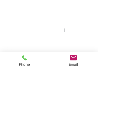
Montreal, QC
Canada, H3A 2A6
514-867-2975
info@athoservices.com
i
Phone
Email
Envoie-nous un message